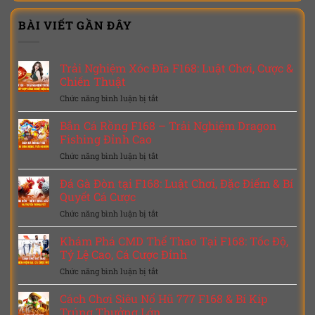
BÀI VIẾT GẦN ĐÂY
Trải Nghiệm Xóc Đĩa F168: Luật Chơi, Cược &
Chiến Thuật
Chức năng bình luận bị tắt
ở
Trải
Nghiệm
Bắn Cá Rồng F168 – Trải Nghiệm Dragon
Xóc
Fishing Đỉnh Cao
Đĩa
Chức năng bình luận bị tắt
ở
F168:
Bắn
Luật
Cá
Đá Gà Đòn tại F168: Luật Chơi, Đặc Điểm & Bí
Chơi,
Rồng
Cược
Quyết Cá Cược
F168
&
Chức năng bình luận bị tắt
ở
–
Chiến
Đá
Trải
Thuật
Gà
Khám Phá CMD Thể Thao Tại F168: Tốc Độ,
Nghiệm
Đòn
Dragon
Tỷ Lệ Cao, Cá Cược Đỉnh
tại
Fishing
Chức năng bình luận bị tắt
ở
F168:
Đỉnh
Khám
Luật
Cao
Phá
Cách Chơi Siêu Nổ Hũ 777 F168 & Bí Kíp
Chơi,
CMD
Đặc
Trúng Thưởng Lớn