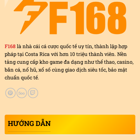
F168
là nhà cái cá cược quốc tế uy tín, thành lập hợp
pháp tại Costa Rica với hơn 10 triệu thành viên. Nền
tảng cung cấp kho game đa dạng như thể thao, casino,
bắn cá, nổ hũ, xổ số cùng giao dịch siêu tốc, bảo mật
chuẩn quốc tế.
HƯỚNG DẪN