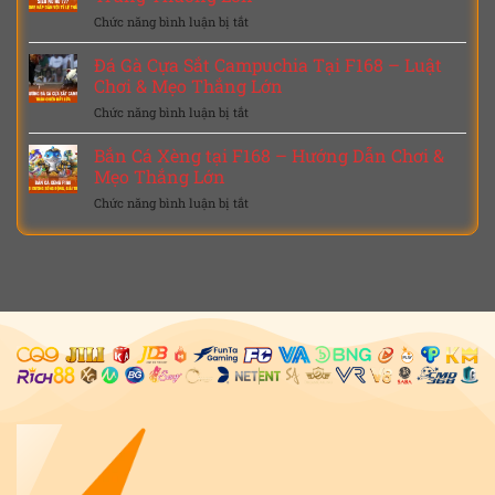
Thể
Điểm
Chức năng bình luận bị tắt
ở
Thao
&
Cách
Tại
Bí
Chơi
Đá Gà Cựa Sắt Campuchia Tại F168 – Luật
F168:
Quyết
Siêu
Tốc
Chơi & Mẹo Thắng Lớn
Cá
Nổ
Độ,
Cược
Chức năng bình luận bị tắt
ở
Hũ
Tỷ
Đá
777
Lệ
Gà
Bắn Cá Xèng tại F168 – Hướng Dẫn Chơi &
F168
Cao,
Cựa
&
Mẹo Thắng Lớn
Cá
Sắt
Bí
Cược
Chức năng bình luận bị tắt
ở
Campuchia
Kíp
Đỉnh
Bắn
Tại
Trúng
Cá
F168
Thưởng
Xèng
–
Lớn
tại
Luật
F168
Chơi
–
&
Hướng
Mẹo
Dẫn
Thắng
Chơi
Lớn
&
Mẹo
Thắng
Lớn