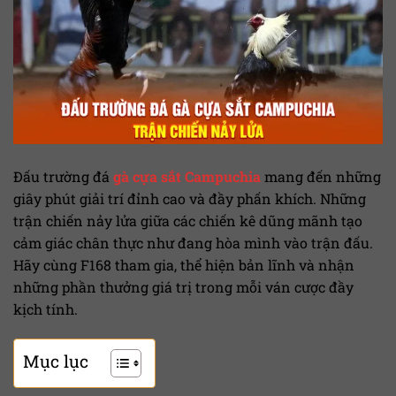
Đấu trường đá
gà cựa sắt Campuchia
mang đến những
giây phút giải trí đỉnh cao và đầy phấn khích. Những
trận chiến nảy lửa giữa các chiến kê dũng mãnh tạo
cảm giác chân thực như đang hòa mình vào trận đấu.
Hãy cùng F168 tham gia, thể hiện bản lĩnh và nhận
những phần thưởng giá trị trong mỗi ván cược đầy
kịch tính.
Mục lục