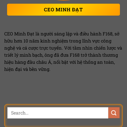
CEO MINH ĐẠT
CEO Minh Đạt là người sáng lập và điều hành F168, sở
hữu hơn 10 năm kinh nghiệm trong lĩnh vực công
nghệ và cá cược trực tuyến. Với tầm nhìn chiến lược và
triết lý minh bạch, ông đã đưa F168 trở thành thương
hiệu hàng đầu châu Á, nổi bật với hệ thống an toàn,
hiện đại và bền vững.