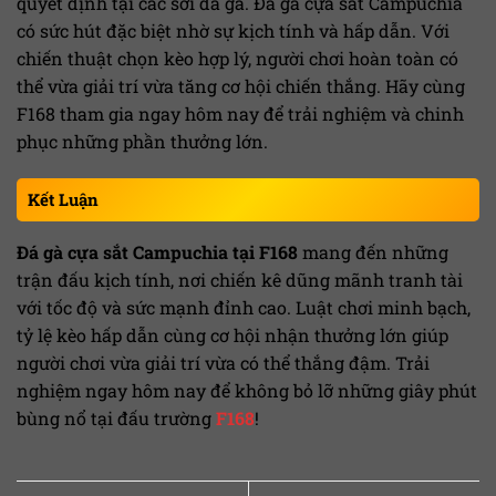
quyết định tại các sới đá gà. Đá gà cựa sắt Campuchia
có sức hút đặc biệt nhờ sự kịch tính và hấp dẫn. Với
chiến thuật chọn kèo hợp lý, người chơi hoàn toàn có
thể vừa giải trí vừa tăng cơ hội chiến thắng. Hãy cùng
F168 tham gia ngay hôm nay để trải nghiệm và chinh
phục những phần thưởng lớn.
Kết Luận
Đá gà cựa sắt Campuchia tại F168
mang đến những
trận đấu kịch tính, nơi chiến kê dũng mãnh tranh tài
với tốc độ và sức mạnh đỉnh cao. Luật chơi minh bạch,
tỷ lệ kèo hấp dẫn cùng cơ hội nhận thưởng lớn giúp
người chơi vừa giải trí vừa có thể thắng đậm. Trải
nghiệm ngay hôm nay để không bỏ lỡ những giây phút
bùng nổ tại đấu trường
F168
!