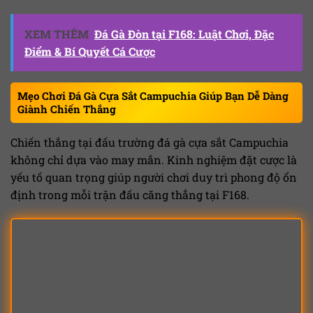
XEM THÊM
Đá Gà Đòn tại F168: Luật Chơi, Đặc
Điểm & Bí Quyết Cá Cược
Mẹo Chơi Đá Gà Cựa Sắt Campuchia Giúp Bạn Dễ Dàng
Giành Chiến Thắng
Chiến thắng tại đấu trường đá gà cựa sắt Campuchia
không chỉ dựa vào may mắn. Kinh nghiệm đặt cược là
yếu tố quan trọng giúp người chơi duy trì phong độ ổn
định trong mỗi trận đấu căng thẳng tại F168.