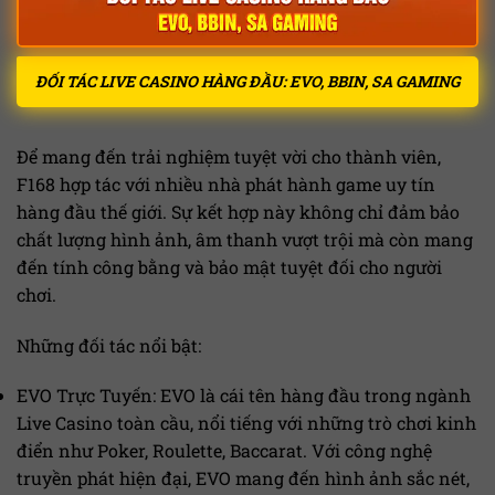
ĐỐI TÁC LIVE CASINO HÀNG ĐẦU: EVO, BBIN, SA GAMING
Để mang đến trải nghiệm tuyệt vời cho thành viên,
F168 hợp tác với nhiều nhà phát hành game uy tín
hàng đầu thế giới. Sự kết hợp này không chỉ đảm bảo
chất lượng hình ảnh, âm thanh vượt trội mà còn mang
đến tính công bằng và bảo mật tuyệt đối cho người
chơi.
Những đối tác nổi bật:
EVO Trực Tuyến: EVO là cái tên hàng đầu trong ngành
Live Casino toàn cầu, nổi tiếng với những trò chơi kinh
điển như Poker, Roulette, Baccarat. Với công nghệ
truyền phát hiện đại, EVO mang đến hình ảnh sắc nét,