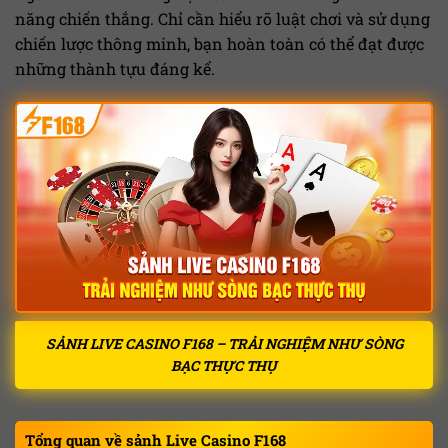
năng chiến thắng. Chỉ cần hiểu rõ luật chơi và sử dụng
chiến lược thông minh, bạn hoàn toàn có thể đạt được
những thành tựu đáng kể.
SẢNH LIVE CASINO F168 – TRẢI NGHIỆM NHƯ SÒNG
BẠC THỰC THỤ
Tổng quan về sảnh Live Casino F168