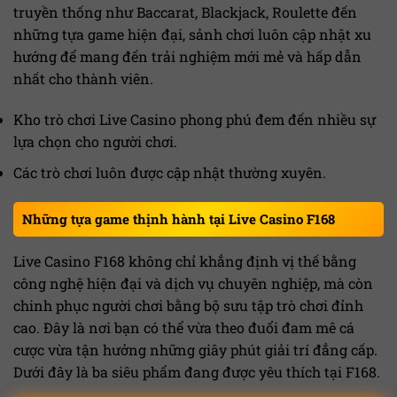
truyền thống như Baccarat, Blackjack, Roulette đến
những tựa game hiện đại, sảnh chơi luôn cập nhật xu
hướng để mang đến trải nghiệm mới mẻ và hấp dẫn
nhất cho thành viên.
Kho trò chơi Live Casino phong phú đem đến nhiều sự
lựa chọn cho người chơi.
Các trò chơi luôn được cập nhật thường xuyên.
Những tựa game thịnh hành tại Live Casino F168
Live Casino F168 không chỉ khẳng định vị thế bằng
công nghệ hiện đại và dịch vụ chuyên nghiệp, mà còn
chinh phục người chơi bằng bộ sưu tập trò chơi đỉnh
cao. Đây là nơi bạn có thể vừa theo đuổi đam mê cá
cược vừa tận hưởng những giây phút giải trí đẳng cấp.
Dưới đây là ba siêu phẩm đang được yêu thích tại F168.