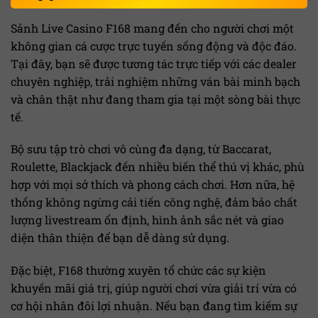
Sảnh Live Casino F168 mang đến cho người chơi một
không gian cá cược trực tuyến sống động và độc đáo.
Tại đây, bạn sẽ được tương tác trực tiếp với các dealer
chuyên nghiệp, trải nghiệm những ván bài minh bạch
và chân thật như đang tham gia tại một sòng bài thực
tế.
Bộ sưu tập trò chơi vô cùng đa dạng, từ Baccarat,
Roulette, Blackjack đến nhiều biến thể thú vị khác, phù
hợp với mọi sở thích và phong cách chơi. Hơn nữa, hệ
thống không ngừng cải tiến công nghệ, đảm bảo chất
lượng livestream ổn định, hình ảnh sắc nét và giao
diện thân thiện để bạn dễ dàng sử dụng.
Đặc biệt, F168 thường xuyên tổ chức các sự kiện
khuyến mãi giá trị, giúp người chơi vừa giải trí vừa có
cơ hội nhân đôi lợi nhuận. Nếu bạn đang tìm kiếm sự