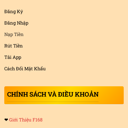
Đăng Ký
Đăng Nhập
Nạp Tiền
Rút Tiền
Tải App
Cách Đổi Mật Khẩu
CHÍNH SÁCH VÀ ĐIỀU KHOẢN
❤
Giới Thiệu F168