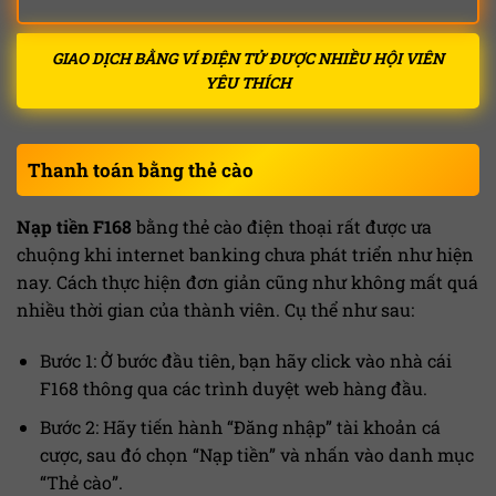
GIAO DỊCH BẰNG VÍ ĐIỆN TỬ ĐƯỢC NHIỀU HỘI VIÊN
YÊU THÍCH
Thanh toán bằng thẻ cào
Nạp tiền F168
bằng thẻ cào điện thoại rất được ưa
chuộng khi internet banking chưa phát triển như hiện
nay. Cách thực hiện đơn giản cũng như không mất quá
nhiều thời gian của thành viên. Cụ thể như sau:
Bước 1: Ở bước đầu tiên, bạn hãy click vào nhà cái
F168 thông qua các trình duyệt web hàng đầu.
Bước 2: Hãy tiến hành “Đăng nhập” tài khoản cá
cược, sau đó chọn “Nạp tiền” và nhấn vào danh mục
“Thẻ cào”.