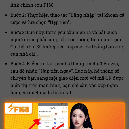
link chính chủ F168.
Bước 2: Thực hiện thao tác “Đăng nhập” tài khoản cá
cược và lựa chọn “Nạp tiền”.
Bước 3: Lúc này, form yêu cầu hiện ra và bắt buộc
người dùng phải cung cấp các thông tin quan trọng.
Cụ thể như: Số lượng tiền nạp vào, hệ thống banking
của nhà cái,…
Bước 4: Kiểm tra lại toàn bộ thông tin đã điền vào,
sau đó nhấn “Nạp tiền ngay”. Lúc này, hệ thống sẽ
chuyển bạn sang một giao diện mới với mã QR được
hiển thị trên màn hình, bạn chỉ cần vào app ngân
hàng và quét mã là hoàn tất.