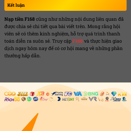
Kết luận
Nạp tiền F168
cũng như những nội dung liên quan đã
được chia sẻ chi tiết qua bài viết trên. Mong rằng hội
viên sẽ có thêm kinh nghiệm, hỗ trợ quá trình thanh
toán diễn ra suôn sẻ. Truy cập
F168
và thực hiện giao
dịch ngay hôm nay để có cơ hội mang về những phần
thưởng hấp dẫn.